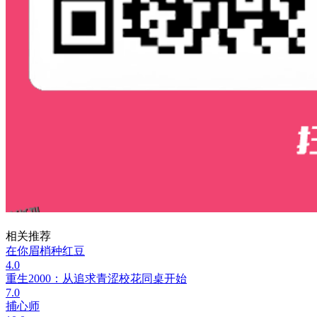
相关推荐
在你眉梢种红豆
4.0
重生2000：从追求青涩校花同桌开始
7.0
捕心师