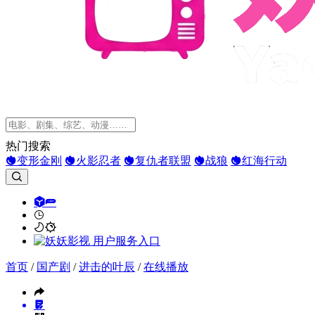
热门搜索
变形金刚
火影忍者
复仇者联盟
战狼
红海行动
首页
/
国产剧
/
进击的叶辰
/
在线播放