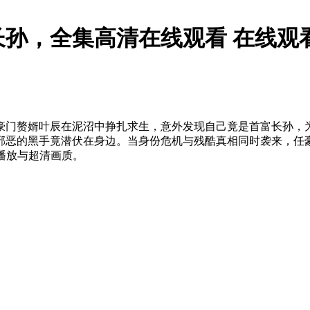
孙，全集高清在线观看 在线观
豪门赘婿叶辰在泥沼中挣扎求生，意外发现自己竟是首富长孙，
邪恶的黑手竟潜伏在身边。当身份危机与残酷真相同时袭来，任豪
极速播放与超清画质。