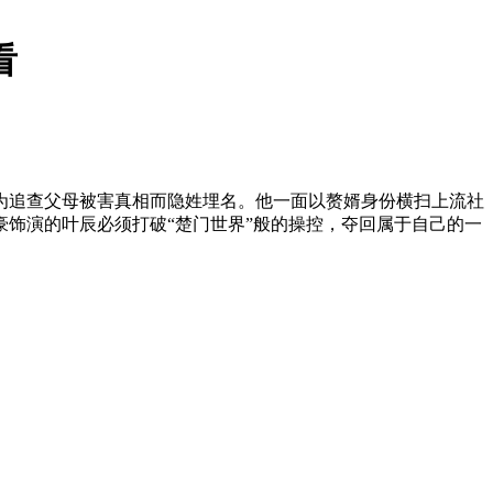
看
为追查父母被害真相而隐姓埋名。他一面以赘婿身份横扫上流社
饰演的叶辰必须打破“楚门世界”般的操控，夺回属于自己的一