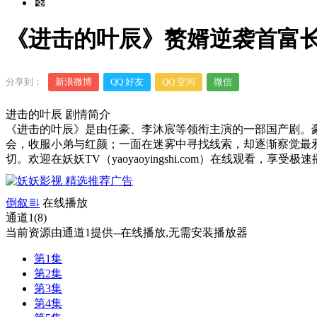
《进击的叶辰》赘婿逆袭首富长
分享到：
新浪微博
QQ 好友
QQ 空间
微信
进击的叶辰 剧情简介
《进击的叶辰》是由任豪、李沐宸等领衔主演的一部国产剧。
会，收服小弟与红颜；一面在迷雾中寻找线索，却逐渐察觉最
切。欢迎在妖妖TV（yaoyaoyingshi.com）在线观看，享受
倒叙
在线播放
通道1(8)
当前资源由通道1提供--在线播放,无需安装播放器
第1集
第2集
第3集
第4集