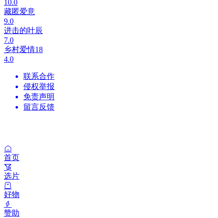
10.0
藏匿爱意
9.0
进击的叶辰
7.0
乡村爱情18
4.0
联系合作
侵权举报
免责声明
留言反馈
首页
选片
好物
赞助