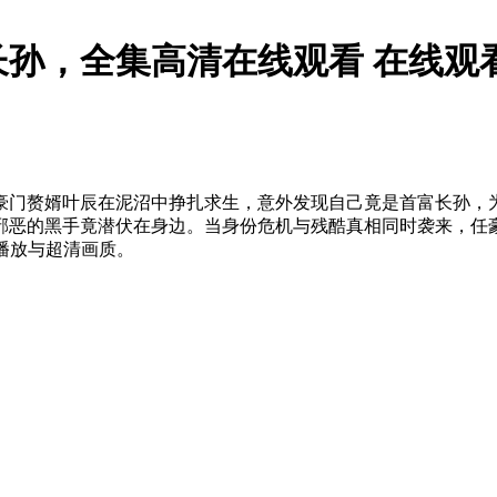
孙，全集高清在线观看 在线观
豪门赘婿叶辰在泥沼中挣扎求生，意外发现自己竟是首富长孙，
邪恶的黑手竟潜伏在身边。当身份危机与残酷真相同时袭来，任豪
极速播放与超清画质。