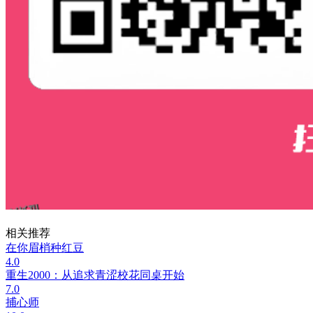
相关推荐
在你眉梢种红豆
4.0
重生2000：从追求青涩校花同桌开始
7.0
捕心师