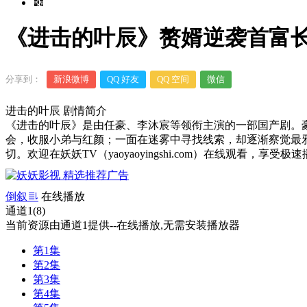
《进击的叶辰》赘婿逆袭首富长
分享到：
新浪微博
QQ 好友
QQ 空间
微信
进击的叶辰 剧情简介
《进击的叶辰》是由任豪、李沐宸等领衔主演的一部国产剧。
会，收服小弟与红颜；一面在迷雾中寻找线索，却逐渐察觉最
切。欢迎在妖妖TV（yaoyaoyingshi.com）在线观看，享受
倒叙
在线播放
通道1(8)
当前资源由通道1提供--在线播放,无需安装播放器
第1集
第2集
第3集
第4集