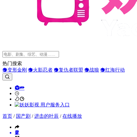
热门搜索
变形金刚
火影忍者
复仇者联盟
战狼
红海行动
首页
/
国产剧
/
进击的叶辰
/
在线播放