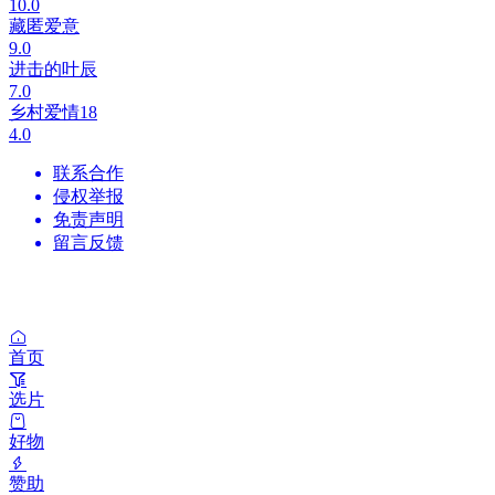
10.0
藏匿爱意
9.0
进击的叶辰
7.0
乡村爱情18
4.0
联系合作
侵权举报
免责声明
留言反馈
首页
选片
好物
赞助