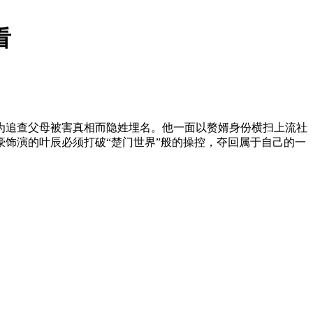
看
为追查父母被害真相而隐姓埋名。他一面以赘婿身份横扫上流社
饰演的叶辰必须打破“楚门世界”般的操控，夺回属于自己的一