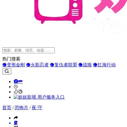
热门搜索
变形金刚
火影忍者
复仇者联盟
战狼
红海行动
首页
/
恐怖片
/
夜·守