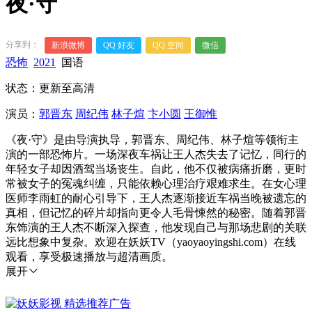
夜·守
分享到：
新浪微博
QQ 好友
QQ 空间
微信
恐怖
2021
国语
状态：更新至高清
演员：
郭晋东
周纪伟
林子煊
卞小圆
王御惟
《夜·守》是由导演执导，郭晋东、周纪伟、林子煊等领衔主
演的一部恐怖片。一场深夜车祸让王人杰失去了记忆，同行的
年轻女子却因酒驾当场丧生。自此，他不仅被病痛折磨，更时
常被女子的冤魂纠缠，只能依赖心理治疗艰难求生。在女心理
医师李雨虹的耐心引导下，王人杰逐渐接近车祸当晚被遗忘的
真相，但记忆的碎片却指向更令人毛骨悚然的秘密。随着郭晋
东饰演的王人杰不断深入探查，他发现自己与那场悲剧的关联
远比想象中复杂。欢迎在妖妖TV（yaoyaoyingshi.com）在线
观看，享受极速播放与超清画质。
展开