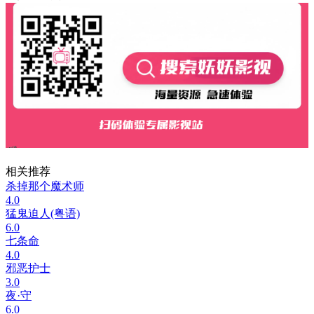
相关推荐
杀掉那个魔术师
4.0
猛鬼迫人(粤语)
6.0
七条命
4.0
邪恶护士
3.0
夜·守
6.0