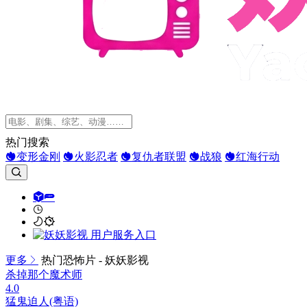
热门搜索
变形金刚
火影忍者
复仇者联盟
战狼
红海行动
更多
热门恐怖片 - 妖妖影视
杀掉那个魔术师
4.0
猛鬼迫人(粤语)