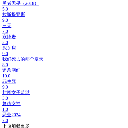
勇者无畏（2018）
5.0
拉斯提亚斯
9.0
三天
7.0
哀悼岩
2.0
泥瓦房
9.0
我们死去的那个夏天
8.0
追杀网红
10.0
罪生咒
9.0
封闭女子监狱
3.0
复仇女神
1.0
恶业2024
7.0
下拉加载更多