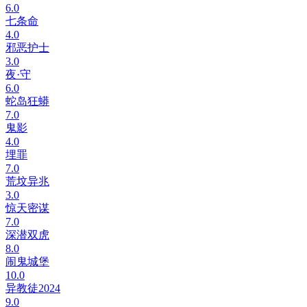
6.0
七条命
4.0
邪恶护士
3.0
夜·守
6.0
蛇岛狂蟒
7.0
鬼影
4.0
埋罪
7.0
荒坟异兆
3.0
惊天密谋
7.0
深潜双虎
8.0
闹鬼城堡
10.0
异教徒2024
9.0