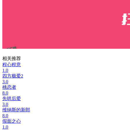
相关推荐
程心程意
1.0
四方极爱2
3.0
桃恋者
8.0
先哄后爱
3.0
维纳斯的新郎
8.0
假面之心
1.0