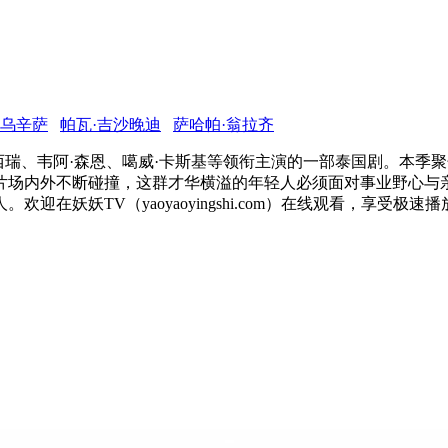
·乌辛萨
帕瓦·吉沙晚迪
萨哈帕·翁拉齐
西瑞、韦阿·森恩、噶威·卡斯基等领衔主演的一部泰国剧。本季
片场内外不断碰撞，这群才华横溢的年轻人必须面对事业野心与
在妖妖TV（yaoyaoyingshi.com）在线观看，享受极速