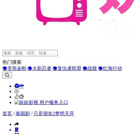
热门搜索
变形金刚
火影忍者
复仇者联盟
战狼
红海行动
首页
/
泰国剧
/
只是朋友2梦想天开