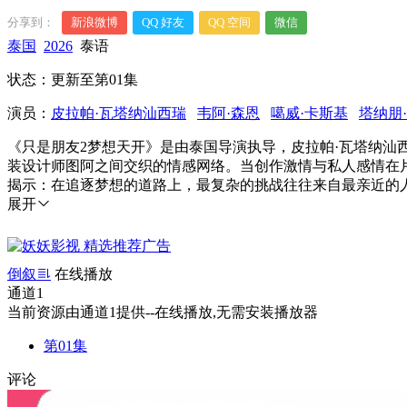
分享到：
新浪微博
QQ 好友
QQ 空间
微信
泰国
2026
泰语
状态：更新至第01集
演员：
皮拉帕·瓦塔纳汕西瑞
韦阿·森恩
噶威·卡斯基
塔纳朋
《只是朋友2梦想天开》是由泰国导演执导，皮拉帕·瓦塔纳汕
装设计师图阿之间交织的情感网络。当创作激情与私人感情在
揭示：在追逐梦想的道路上，最复杂的挑战往往来自最亲近的人。欢迎
展开
倒叙
在线播放
通道1
当前资源由通道1提供--在线播放,无需安装播放器
第01集
评论