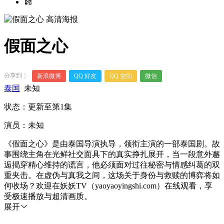
假面之心
分享到：
新浪微博
QQ 好友
QQ 空间
微信
泰国
未知
状态：更新至第1集
演员：未知
《假面之心》是由泰国导演执导，领衔主演的一部泰国剧。故
事围绕主角在光鲜社交面具下的真实挣扎展开，当一段意外邂
逅揭穿精心维持的谎言，他必须面对过往秘密与情感纠葛的双
重夹击。在虚伪与真我之间，这场关于身份与救赎的博弈将如
何收场？欢迎在妖妖TV（yaoyaoyingshi.com）在线观看，享
受极速播放与超清画质。
展开