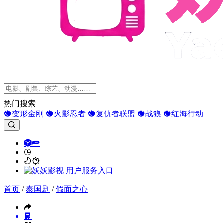
热门搜索
变形金刚
火影忍者
复仇者联盟
战狼
红海行动
首页
/
泰国剧
/
假面之心