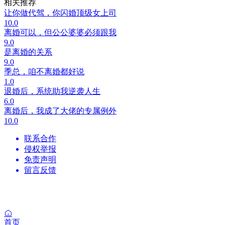
相关推荐
让你做代驾，你闪婚顶级女上司
10.0
离婚可以，但公公婆婆必须跟我
9.0
是离婚的关系
9.0
季总，咱不离婚都好说
1.0
退婚后，系统助我逆袭人生
6.0
离婚后，我成了大佬的专属例外
10.0
联系合作
侵权举报
免责声明
留言反馈
首页