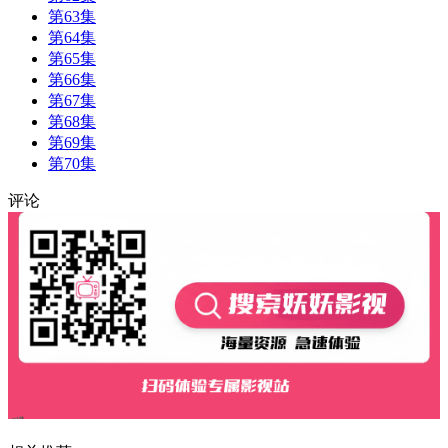
第63集
第64集
第65集
第66集
第67集
第68集
第69集
第70集
评论