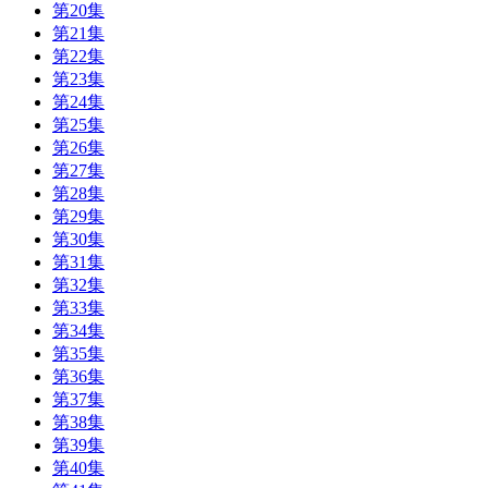
第20集
第21集
第22集
第23集
第24集
第25集
第26集
第27集
第28集
第29集
第30集
第31集
第32集
第33集
第34集
第35集
第36集
第37集
第38集
第39集
第40集