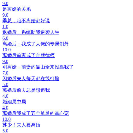
9.0
是离婚的关系
9.0
季总，咱不离婚都好说
1.0
退婚后，系统助我逆袭人生
6.0
离婚后，我成了大佬的专属例外
10.0
离婚后前妻成了金牌律师
9.0
刚离婚，前妻的靠山全来投靠我了
7.0
闪婚后夫人每天都在线打脸
5.0
离婚后前夫总是想追我
4.0
婚姻局中局
4.0
离婚后我成了五个舅舅的掌心宠
10.0
苏少！夫人要离婚
5.0