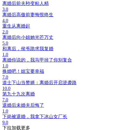
离婚后前夫秒变粘人精
3.0
离婚后高傲前妻悔恨终生
4.0
重生从离婚起
2.0
离婚后向小姐她光芒万丈
5.0
和离后，侯爷跪求我复婚
1.0
离婚你说的，我马甲掉了你别复合
1.0
换婚吧！姐宝要幸福
7.0
道士下山当赘婿：离婚后开启逆袭路
10.0
第九十九次离婚
7.0
退婚后未婚夫后悔了
1.0
下岗被退婚，我拿下冰山女厂长
9.0
下拉加载更多