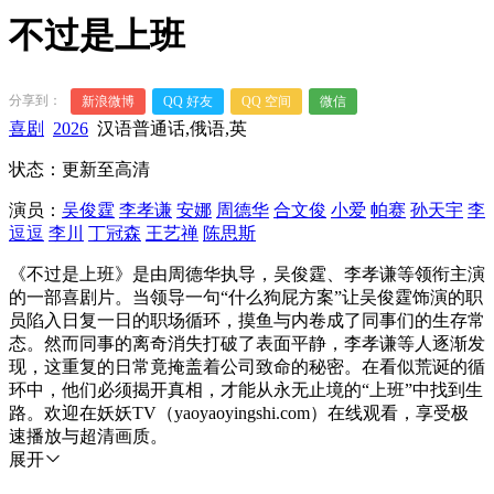
不过是上班
分享到：
新浪微博
QQ 好友
QQ 空间
微信
喜剧
2026
汉语普通话,俄语,英
状态：更新至高清
演员：
吴俊霆
李孝谦
安娜
周德华
合文俊
小爱
帕赛
孙天宇
李
逗逗
李川
丁冠森
王艺禅
陈思斯
《不过是上班》是由周德华执导，吴俊霆、李孝谦等领衔主演
的一部喜剧片。当领导一句“什么狗屁方案”让吴俊霆饰演的职
员陷入日复一日的职场循环，摸鱼与内卷成了同事们的生存常
态。然而同事的离奇消失打破了表面平静，李孝谦等人逐渐发
现，这重复的日常竟掩盖着公司致命的秘密。在看似荒诞的循
环中，他们必须揭开真相，才能从永无止境的“上班”中找到生
路。欢迎在妖妖TV（yaoyaoyingshi.com）在线观看，享受极
速播放与超清画质。
展开