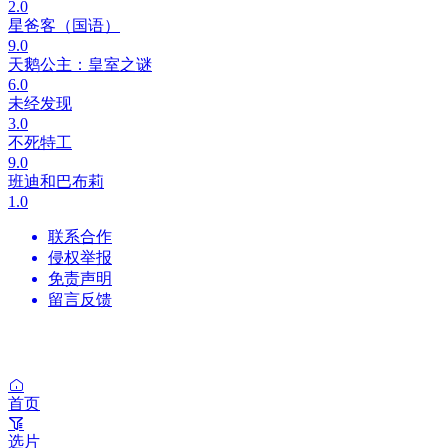
2.0
星爸客（国语）
9.0
天鹅公主：皇室之谜
6.0
未经发现
3.0
不死特工
9.0
班迪和巴布莉
1.0
联系合作
侵权举报
免责声明
留言反馈
首页
选片