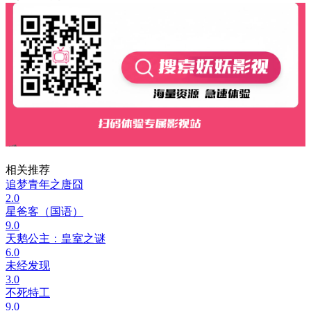
相关推荐
追梦青年之唐囧
2.0
星爸客（国语）
9.0
天鹅公主：皇室之谜
6.0
未经发现
3.0
不死特工
9.0