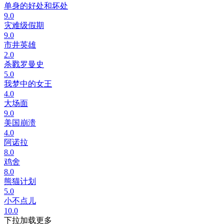
单身的好处和坏处
9.0
灾难级假期
9.0
市井英雄
2.0
杀戮罗曼史
5.0
我梦中的女王
4.0
大场面
9.0
美国崩溃
4.0
阿诺拉
8.0
鸡舍
8.0
熊猫计划
5.0
小不点儿
10.0
下拉加载更多