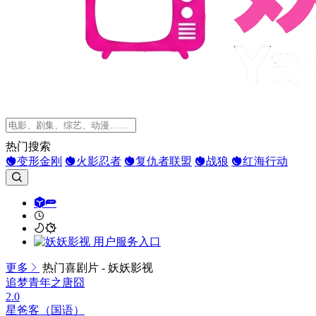
热门搜索
变形金刚
火影忍者
复仇者联盟
战狼
红海行动
更多
热门喜剧片 - 妖妖影视
追梦青年之唐囧
2.0
星爸客（国语）