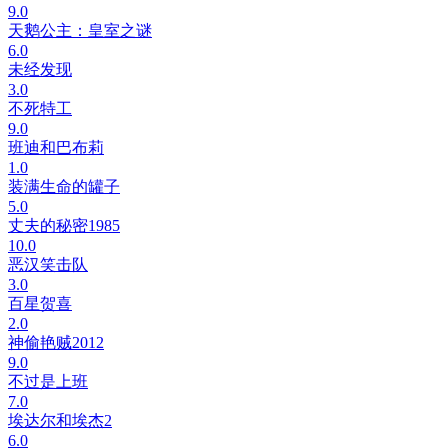
9.0
天鹅公主：皇室之谜
6.0
未经发现
3.0
不死特工
9.0
班迪和巴布莉
1.0
装满生命的罐子
5.0
丈夫的秘密1985
10.0
恶汉笑击队
3.0
百星贺喜
2.0
神偷艳贼2012
9.0
不过是上班
7.0
埃达尔和埃杰2
6.0