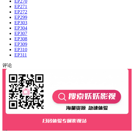
EP270
EP271
EP272
EP299
EP303
EP304
EP307
EP308
EP309
EP310
EP311
评论