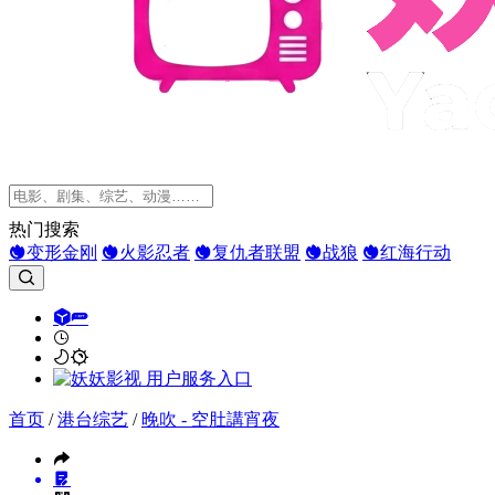
热门搜索
变形金刚
火影忍者
复仇者联盟
战狼
红海行动
首页
/
港台综艺
/
晚吹 - 空肚講宵夜