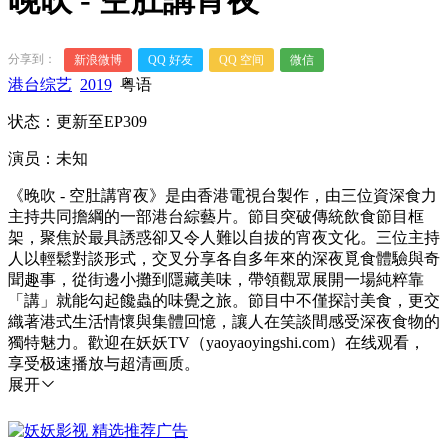
晚吹 - 空肚講宵夜
分享到：
新浪微博
QQ 好友
QQ 空间
微信
港台综艺
2019
粤语
状态：更新至EP309
演员：未知
《晚吹 - 空肚講宵夜》是由香港電視台製作，由三位資深食力
主持共同擔綱的一部港台綜藝片。節目突破傳統飲食節目框
架，聚焦於最具誘惑卻又令人難以自拔的宵夜文化。三位主持
人以輕鬆對談形式，交叉分享各自多年來的深夜覓食體驗與奇
聞趣事，從街邊小攤到隱藏美味，帶領觀眾展開一場純粹靠
「講」就能勾起饞蟲的味覺之旅。節目中不僅探討美食，更交
織著港式生活情懷與集體回憶，讓人在笑談間感受深夜食物的
獨特魅力。歡迎在妖妖TV（yaoyaoyingshi.com）在线观看，
享受极速播放与超清画质。
展开