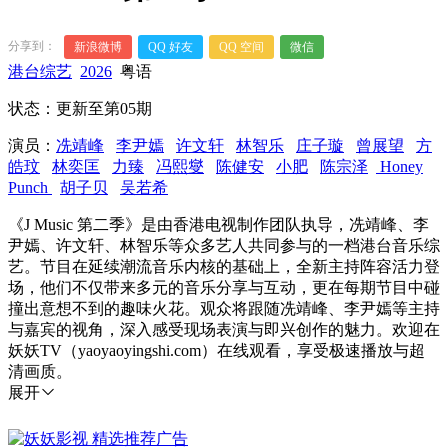
分享到：
新浪微博
QQ 好友
QQ 空间
微信
港台综艺
2026
粤语
状态：更新至第05期
演员：
冼靖峰
李尹嫣
许文轩
林智乐
庄子璇
曾展望
方
皓玟
林奕匡
力臻
冯熙燮
陈健安
小肥
陈宗泽
Honey
Punch
胡子贝
吴若希
《J Music 第二季》是由香港电视制作团队执导，冼靖峰、李
尹嫣、许文轩、林智乐等众多艺人共同参与的一档港台音乐综
艺。节目在延续潮流音乐内核的基础上，全新主持阵容活力登
场，他们不仅带来多元的音乐分享与互动，更在每期节目中碰
撞出意想不到的趣味火花。观众将跟随冼靖峰、李尹嫣等主持
与嘉宾的视角，深入感受现场表演与即兴创作的魅力。欢迎在
妖妖TV（yaoyaoyingshi.com）在线观看，享受极速播放与超
清画质。
展开