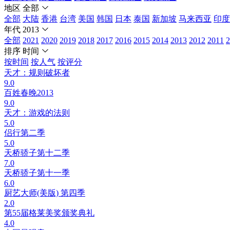
地区
全部
全部
大陆
香港
台湾
美国
韩国
日本
泰国
新加坡
马来西亚
印度
年代
2013
全部
2021
2020
2019
2018
2017
2016
2015
2014
2013
2012
2011
2
排序
时间
按时间
按人气
按评分
天才：规则破坏者
9.0
百姓春晚2013
9.0
天才：游戏的法则
5.0
侣行第二季
5.0
天桥骄子第十二季
7.0
天桥骄子第十一季
6.0
厨艺大师(美版) 第四季
2.0
第55届格莱美奖颁奖典礼
4.0