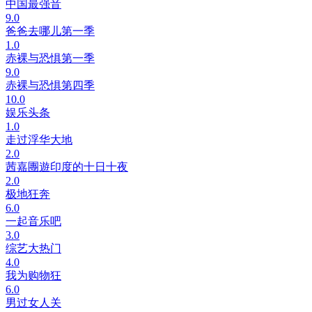
中国最强音
9.0
爸爸去哪儿第一季
1.0
赤裸与恐惧第一季
9.0
赤裸与恐惧第四季
10.0
娱乐头条
1.0
走过浮华大地
2.0
茜嘉團遊印度的十日十夜
2.0
极地狂奔
6.0
一起音乐吧
3.0
综艺大热门
4.0
我为购物狂
6.0
男过女人关