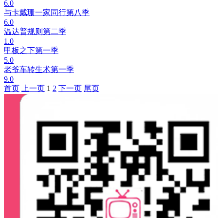
6.0
与卡戴珊一家同行第八季
6.0
温达普规则第二季
1.0
甲板之下第一季
5.0
老爷车转生术第一季
9.0
首页
上一页
1
2
下一页
尾页