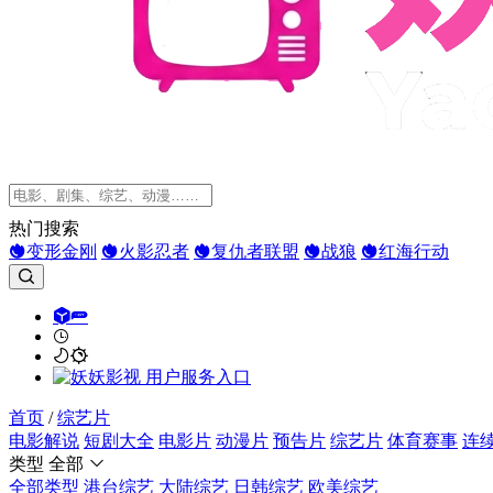
热门搜索
变形金刚
火影忍者
复仇者联盟
战狼
红海行动
首页
/
综艺片
电影解说
短剧大全
电影片
动漫片
预告片
综艺片
体育赛事
连
类型
全部
全部类型
港台综艺
大陆综艺
日韩综艺
欧美综艺