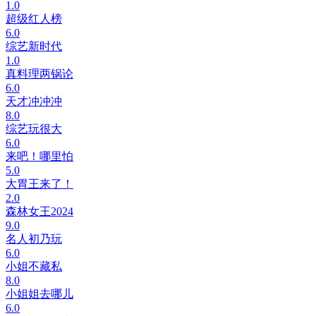
1.0
超级红人榜
6.0
综艺新时代
1.0
真料理两锅论
6.0
天才冲冲冲
8.0
综艺玩很大
6.0
来吧！哪里怕
5.0
大胃王来了！
2.0
森林女王2024
9.0
名人初乃玩
6.0
小姐不藏私
8.0
小姐姐去哪儿
6.0