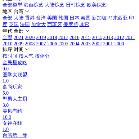
全部类型
港台综艺
大陆综艺
日韩综艺
欧美综艺
地区
台湾
全部
大陆
香港
台湾
美国
韩国
日本
泰国
新加坡
马来西亚
印
度
英国
法国
加拿大
西班牙
俄罗斯
其它
年代
全部
全部
2021
2020
2019
2018
2017
2016
2015
2014
2013
2012
2011
2010
2009
2008
2007
2006
2005
2004
2003
2002
2001
2000
排序
时间
按时间
按人气
按评分
全民星攻略
9.0
医学大联盟
1.0
食尚玩家
5.0
型男大主厨
3.0
美凤有约
10.0
女神在线
1.0
台湾第一等