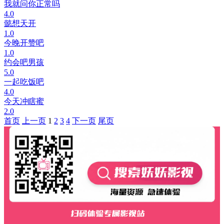
我就问你正常吗
4.0
懿想天开
1.0
今晚开赞吧
1.0
约会吧男孩
5.0
一起吃饭吧
4.0
今天冲瞎蜜
2.0
首页
上一页
1
2
3
4
下一页
尾页