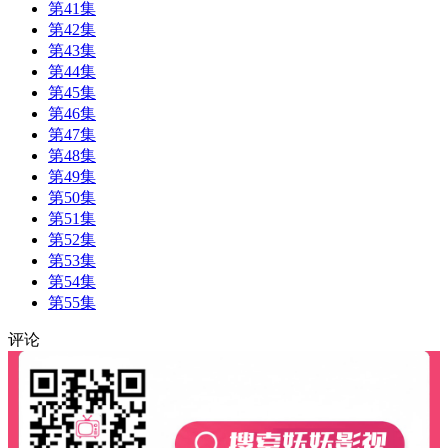
第41集
第42集
第43集
第44集
第45集
第46集
第47集
第48集
第49集
第50集
第51集
第52集
第53集
第54集
第55集
评论