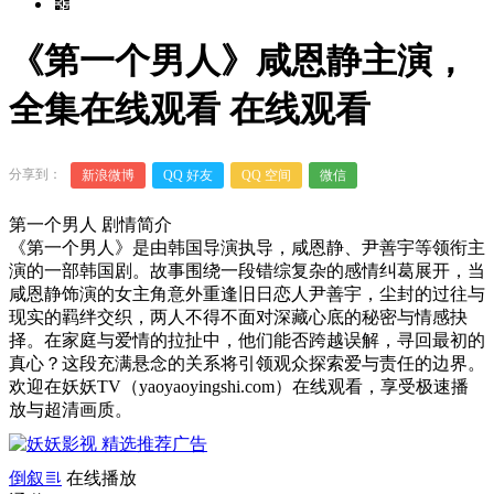
《第一个男人》咸恩静主演，
全集在线观看 在线观看
分享到：
新浪微博
QQ 好友
QQ 空间
微信
第一个男人 剧情简介
《第一个男人》是由韩国导演执导，咸恩静、尹善宇等领衔主
演的一部韩国剧。故事围绕一段错综复杂的感情纠葛展开，当
咸恩静饰演的女主角意外重逢旧日恋人尹善宇，尘封的过往与
现实的羁绊交织，两人不得不面对深藏心底的秘密与情感抉
择。在家庭与爱情的拉扯中，他们能否跨越误解，寻回最初的
真心？这段充满悬念的关系将引领观众探索爱与责任的边界。
欢迎在妖妖TV（yaoyaoyingshi.com）在线观看，享受极速播
放与超清画质。
00:00
/
0:00
倒叙
在线播放