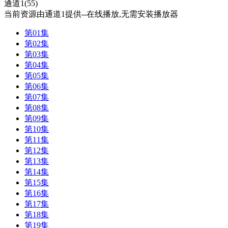
通道1(55)
当前资源由通道1提供--在线播放,无需安装播放器
第01集
第02集
第03集
第04集
第05集
第06集
第07集
第08集
第09集
第10集
第11集
第12集
第13集
第14集
第15集
第16集
第17集
第18集
第19集