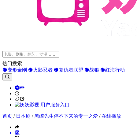
热门搜索
变形金刚
火影忍者
复仇者联盟
战狼
红海行动
首页
/
日本剧
/
黑崎先生停不下来的专一之爱
/
在线播放