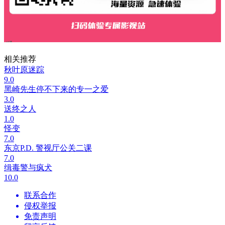
相关推荐
秋叶原迷踪
9.0
黑崎先生停不下来的专一之爱
3.0
送终之人
1.0
怪变
7.0
东京P.D. 警视厅公关二课
7.0
缉毒警与疯犬
10.0
联系合作
侵权举报
免责声明