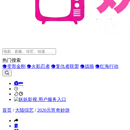
热门搜索
变形金刚
火影忍者
复仇者联盟
战狼
红海行动
首页
/
大陆综艺
/
2026元宵奇妙游