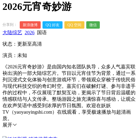
2026元宵奇妙游
分享到：
新浪微博
QQ 好友
QQ 空间
微信
大陆综艺
2026
国语
状态：更新至高清
演员：未知
《2026元宵奇妙游》是由国内知名团队执导，众多人气嘉宾联
袂出演的一部大陆综艺片。节目以元宵佳节为背景，通过一系
列沉浸式文化体验与创意游戏环节，带领观众穿梭于传统民俗
与现代科技交织的奇幻时空。嘉宾们在破解灯谜、参与非遗手
作的过程中，不仅展现了默契互动，更揭示了节日背后温暖的
情感联结与人文传承。整场游园之旅充满惊喜与感动，让观众
在欢声笑语中感受到浓厚的节日氛围。欢迎在妖妖
TV（yaoyaoyingshi.com）在线观看，享受极速播放与超清画
质。
展开