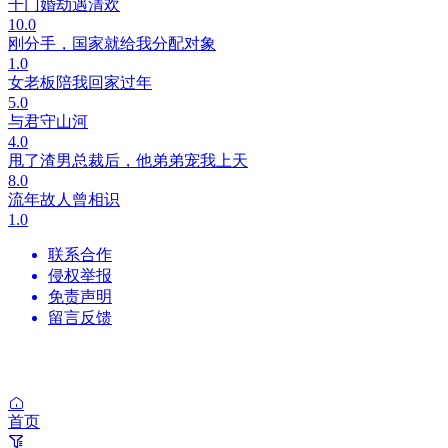
千门婚劫遇清欢
10.0
刚分手，国家就给我分配对象
1.0
女老板陪我回家过年
5.0
与君守山河
4.0
甩了渣男总裁后，他弟弟宠我上天
8.0
流年故人曾相识
1.0
联系合作
侵权举报
免责声明
留言反馈
首页