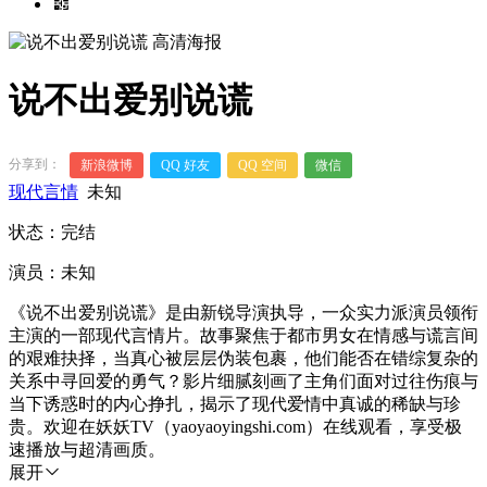
说不出爱别说谎
分享到：
新浪微博
QQ 好友
QQ 空间
微信
现代言情
未知
状态：完结
演员：未知
《说不出爱别说谎》是由新锐导演执导，一众实力派演员领衔
主演的一部现代言情片。故事聚焦于都市男女在情感与谎言间
的艰难抉择，当真心被层层伪装包裹，他们能否在错综复杂的
关系中寻回爱的勇气？影片细腻刻画了主角们面对过往伤痕与
当下诱惑时的内心挣扎，揭示了现代爱情中真诚的稀缺与珍
贵。欢迎在妖妖TV（yaoyaoyingshi.com）在线观看，享受极
速播放与超清画质。
展开