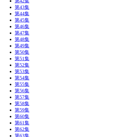
第42集
第43集
第44集
第45集
第46集
第47集
第48集
第49集
第50集
第51集
第52集
第53集
第54集
第55集
第56集
第57集
第58集
第59集
第60集
第61集
第62集
第63集