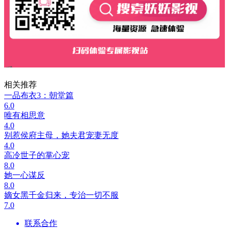
相关推荐
一品布衣3：朝堂篇
6.0
唯有相思意
4.0
别惹侯府主母，她夫君宠妻无度
4.0
高冷世子的掌心宠
8.0
她一心谋反
8.0
嫡女黑千金归来，专治一切不服
7.0
联系合作