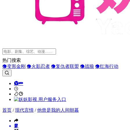
热门搜索
变形金刚
火影忍者
复仇者联盟
战狼
红海行动
首页
/
现代言情
/
他曾是我的人间朝暮