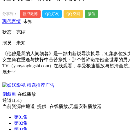
分享到：
新浪微博
QQ 好友
QQ 空间
微信
现代言情
未知
状态：完结
演员：未知
《他曾是我的人间朝暮》是一部由新锐导演执导，汇集多位实
女主角在重逢与抉择中苦苦挣扎：那个曾许诺给她全世界的男
TV（yaoyaoyingshi.com）在线观看，享受极速播放与超清画质
展开
倒叙
在线播放
通道1(51)
当前资源由通道1提供--在线播放,无需安装播放器
第01集
第02集
第03集