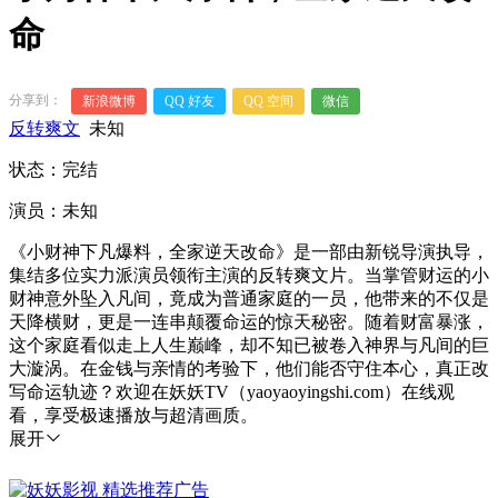
命
分享到：
新浪微博
QQ 好友
QQ 空间
微信
反转爽文
未知
状态：完结
演员：未知
《小财神下凡爆料，全家逆天改命》是一部由新锐导演执导，
集结多位实力派演员领衔主演的反转爽文片。当掌管财运的小
财神意外坠入凡间，竟成为普通家庭的一员，他带来的不仅是
天降横财，更是一连串颠覆命运的惊天秘密。随着财富暴涨，
这个家庭看似走上人生巅峰，却不知已被卷入神界与凡间的巨
大漩涡。在金钱与亲情的考验下，他们能否守住本心，真正改
写命运轨迹？欢迎在妖妖TV（yaoyaoyingshi.com）在线观
看，享受极速播放与超清画质。
展开