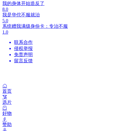
我的身体开始造反了
8.0
我是华佗不服就治
5.0
系统赠我满级身份卡：专治不服
1.0
联系合作
侵权举报
免责声明
留言反馈
首页
选片
好物
赞助