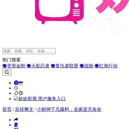
热门搜索
变形金刚
火影忍者
复仇者联盟
战狼
红海行动
首页
/
反转爽文
/
小财神下凡爆料，全家逆天改命