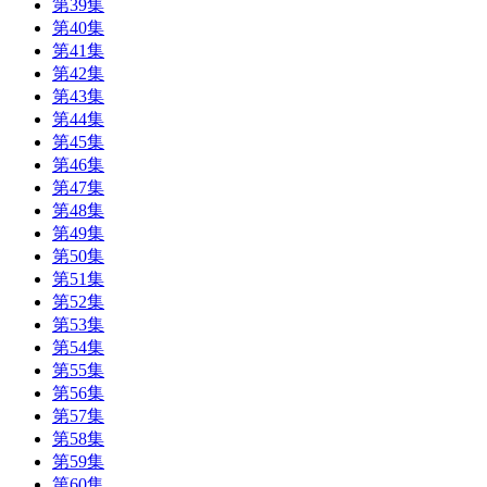
第39集
第40集
第41集
第42集
第43集
第44集
第45集
第46集
第47集
第48集
第49集
第50集
第51集
第52集
第53集
第54集
第55集
第56集
第57集
第58集
第59集
第60集