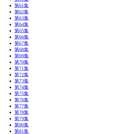
第61集
第62集
第63集
第64集
第65集
第66集
第67集
第68集
第69集
第70集
第71集
第72集
第73集
第74集
第75集
第76集
第77集
第78集
第79集
第80集
第81集