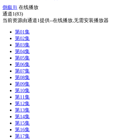
倒叙
在线播放
通道1(83)
当前资源由通道1提供--在线播放,无需安装播放器
第01集
第02集
第03集
第04集
第05集
第06集
第07集
第08集
第09集
第10集
第11集
第12集
第13集
第14集
第15集
第16集
第17集