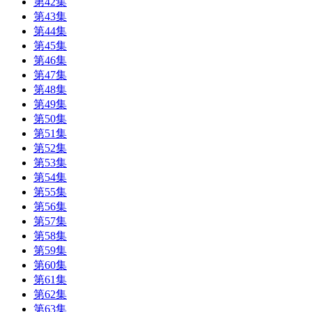
第42集
第43集
第44集
第45集
第46集
第47集
第48集
第49集
第50集
第51集
第52集
第53集
第54集
第55集
第56集
第57集
第58集
第59集
第60集
第61集
第62集
第63集