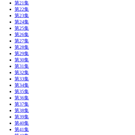
第21集
第22集
第23集
第24集
第25集
第26集
第27集
第28集
第29集
第30集
第31集
第32集
第33集
第34集
第35集
第36集
第37集
第38集
第39集
第40集
第41集