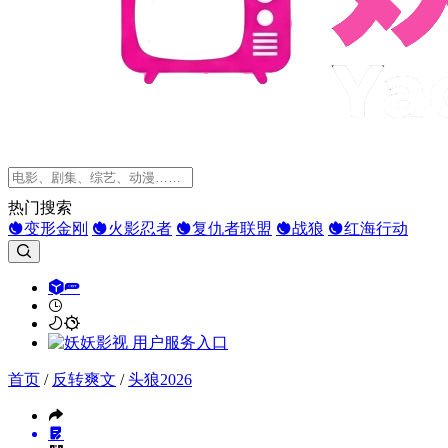
热门搜索
变形金刚
火影忍者
复仇者联盟
战狼
红海行动
首页
/
反转爽文
/
头狼2026