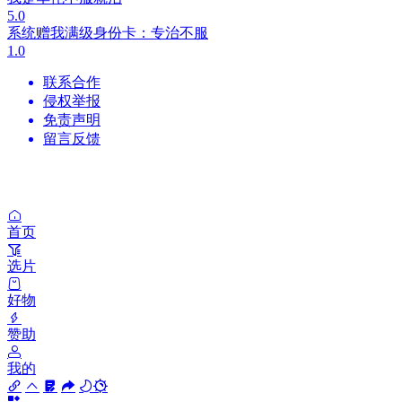
5.0
系统赠我满级身份卡：专治不服
1.0
联系合作
侵权举报
免责声明
留言反馈
首页
选片
好物
赞助
我的