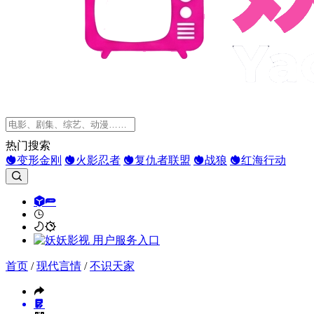
热门搜索
变形金刚
火影忍者
复仇者联盟
战狼
红海行动
首页
/
现代言情
/
不识天家