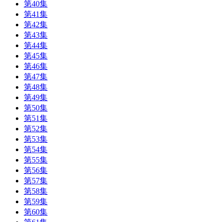
第40集
第41集
第42集
第43集
第44集
第45集
第46集
第47集
第48集
第49集
第50集
第51集
第52集
第53集
第54集
第55集
第56集
第57集
第58集
第59集
第60集