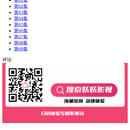
第61集
第62集
第63集
第64集
第65集
第66集
第67集
第68集
第69集
评论