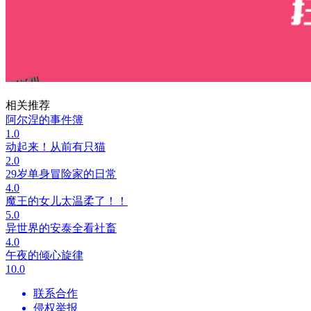
相关推荐
阿尔涅的事件簿
1.0
动起来！从前有只猫
2.0
29岁单身冒险家的日常
4.0
魔王的女儿太温柔了！！
5.0
异世界的安泰全看社畜
4.0
午夜的倾心旋律
10.0
联系合作
侵权举报