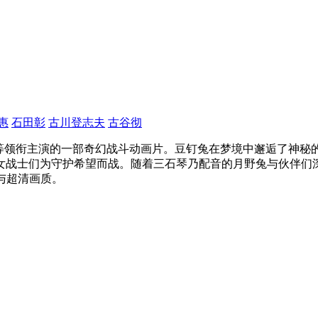
惠
石田彰
古川登志夫
古谷彻
川绫等领衔主演的一部奇幻战斗动画片。豆钉兔在梦境中邂逅了神
女战士们为守护希望而战。随着三石琴乃配音的月野兔与伙伴们
播放与超清画质。