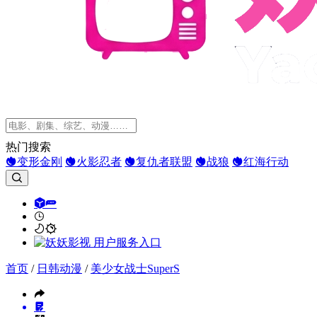
热门搜索
变形金刚
火影忍者
复仇者联盟
战狼
红海行动
首页
/
日韩动漫
/
美少女战士SuperS