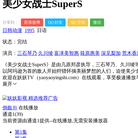
美少女战士SuperS
分享到：
新浪微博
QQ 好友
QQ 空间
微信
日韩动漫
1995
日语
状态：完结
演员：
三石琴乃
久川绫
富泽美智惠
筱原惠美
深见梨加
荒木香
《美少女战士SuperS》是由几原邦彦执导，三石琴乃、久
以阿玛逊为首的敌人开始狩猎怀揣美丽梦想的人们，迫使美少
欢迎在妖妖TV（yaoyaoyingshi.com）在线观看，享受极速
展开
倒叙
在线播放
通道1(39)
当前资源由通道1提供--在线播放,无需安装播放器
第1集