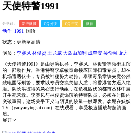
天使特警1991
分享到：
新浪微博
QQ 好友
QQ 空间
微信
动作
1991
国语
状态：更新至高清
演员：
李赛凤
林俊贤
王龙威
大岛由加利
成奎安
吴岱融
龙方
《天使特警1991》是由导演执导，李赛凤、林俊贤等领衔主演
的一部动作片。香港特警李卓敏奉命接应国际扫毒专员，却在
机场遭遇伏击，专员被神秘势力劫持。泰缅毒枭章铁夫竟公然
致电国际刑警，要求以专员交换关键人质，将香港警方逼入绝
境。队长洪彼得紧急召集行动组，在危机四伏的都市丛林中展
开生死营救。李赛凤与林俊贤饰演的特警队员，必须在时限内
突破重围，这场关乎正义与阴谋的较量一触即发。欢迎在妖妖
TV（yaoyaoyingshi.com）在线观看，享受极速播放与超清画
质。
展开