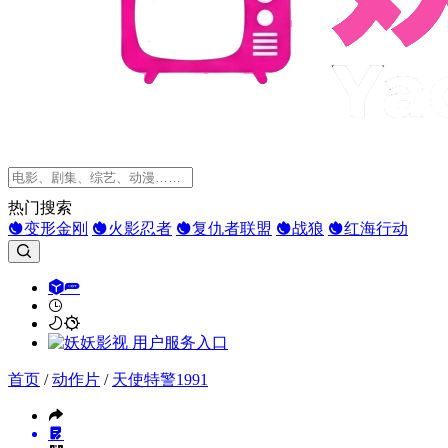
热门搜索
变形金刚
火影忍者
复仇者联盟
战狼
红海行动
首页
/
动作片
/
天使特警1991