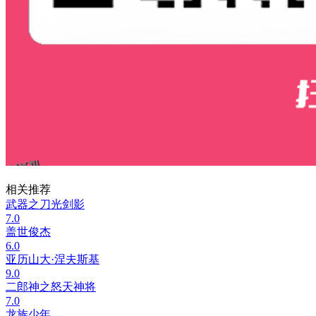
相关推荐
武器之刀光剑影
7.0
盖世俊杰
6.0
亚历山大·涅夫斯基
9.0
二郎神之怒天神将
7.0
龙族少年