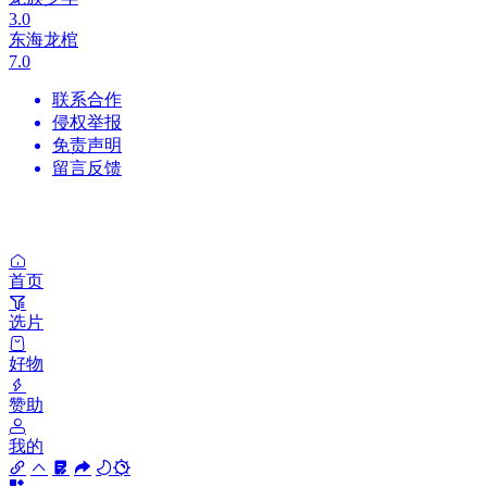
3.0
东海龙棺
7.0
联系合作
侵权举报
免责声明
留言反馈
首页
选片
好物
赞助
我的