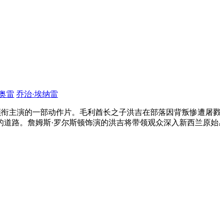
奥雷
乔治·埃纳雷
等领衔主演的一部动作片。毛利酋长之子洪吉在部落因背叛惨遭屠
的道路。詹姆斯·罗尔斯顿饰演的洪吉将带领观众深入新西兰原
。