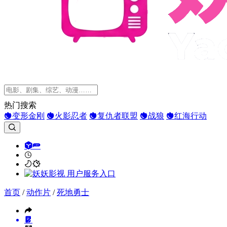
热门搜索
变形金刚
火影忍者
复仇者联盟
战狼
红海行动
首页
/
动作片
/
死地勇士