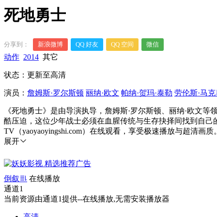
死地勇士
分享到：
新浪微博
QQ 好友
QQ 空间
微信
动作
2014
其它
状态：更新至高清
演员：
詹姆斯·罗尔斯顿
丽纳·欧文
帕纳·贺玛·泰勒
劳伦斯·马克
《死地勇士》是由导演执导，詹姆斯·罗尔斯顿、丽纳·欧文
酷压迫，这位少年战士必须在血腥传统与生存抉择间找到自己
TV（yaoyaoyingshi.com）在线观看，享受极速播放与超清画质
展开
倒叙
在线播放
通道1
当前资源由通道1提供--在线播放,无需安装播放器
高清