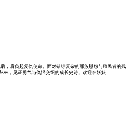
戮后，肩负起复仇使命。面对错综复杂的部族恩怨与殖民者的残
始丛林，见证勇气与仇恨交织的成长史诗。欢迎在妖妖