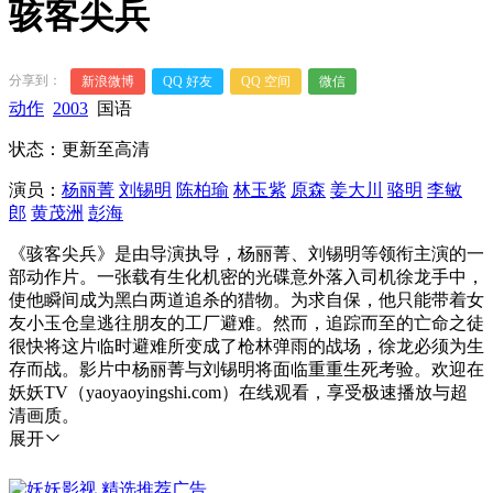
骇客尖兵
分享到：
新浪微博
QQ 好友
QQ 空间
微信
动作
2003
国语
状态：更新至高清
演员：
杨丽菁
刘锡明
陈柏瑜
林玉紫
原森
姜大川
骆明
李敏
郎
黄茂洲
彭海
《骇客尖兵》是由导演执导，杨丽菁、刘锡明等领衔主演的一
部动作片。一张载有生化机密的光碟意外落入司机徐龙手中，
使他瞬间成为黑白两道追杀的猎物。为求自保，他只能带着女
友小玉仓皇逃往朋友的工厂避难。然而，追踪而至的亡命之徒
很快将这片临时避难所变成了枪林弹雨的战场，徐龙必须为生
存而战。影片中杨丽菁与刘锡明将面临重重生死考验。欢迎在
妖妖TV（yaoyaoyingshi.com）在线观看，享受极速播放与超
清画质。
展开