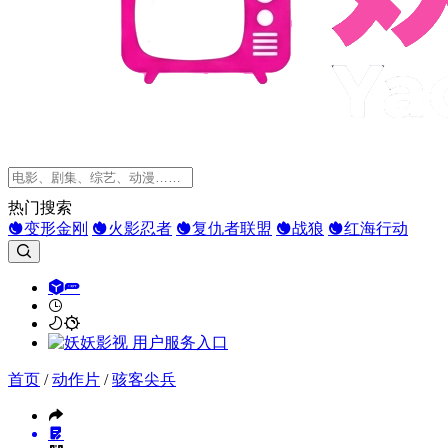
热门搜索
变形金刚
火影忍者
复仇者联盟
战狼
红海行动
首页
/
动作片
/
骇客尖兵