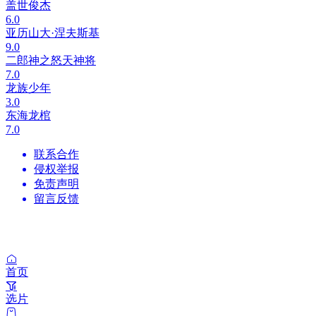
盖世俊杰
6.0
亚历山大·涅夫斯基
9.0
二郎神之怒天神将
7.0
龙族少年
3.0
东海龙棺
7.0
联系合作
侵权举报
免责声明
留言反馈
首页
选片