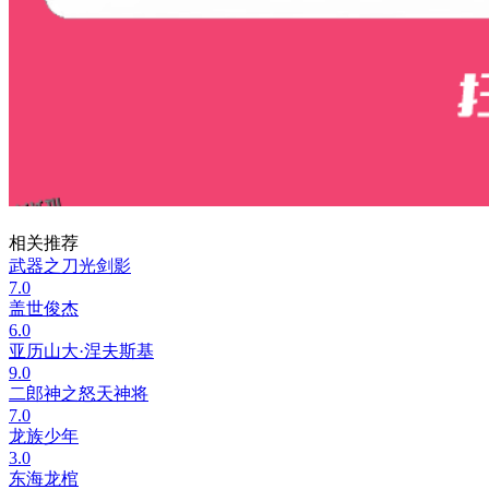
相关推荐
武器之刀光剑影
7.0
盖世俊杰
6.0
亚历山大·涅夫斯基
9.0
二郎神之怒天神将
7.0
龙族少年
3.0
东海龙棺