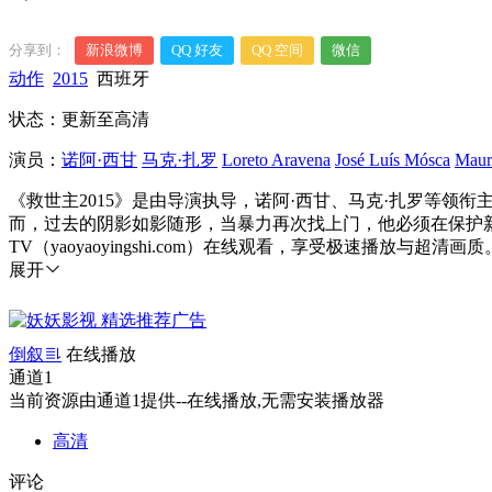
分享到：
新浪微博
QQ 好友
QQ 空间
微信
动作
2015
西班牙
状态：更新至高清
演员：
诺阿·西甘
马克·扎罗
Loreto Aravena
José Luís Mósca
Maur
《救世主2015》是由导演执导，诺阿·西甘、马克·扎罗等
而，过去的阴影如影随形，当暴力再次找上门，他必须在保护
TV（yaoyaoyingshi.com）在线观看，享受极速播放与超清画质
展开
倒叙
在线播放
通道1
当前资源由通道1提供--在线播放,无需安装播放器
高清
评论