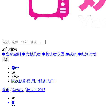
热门搜索
变形金刚
火影忍者
复仇者联盟
战狼
红海行动
首页
/
动作片
/
救世主2015