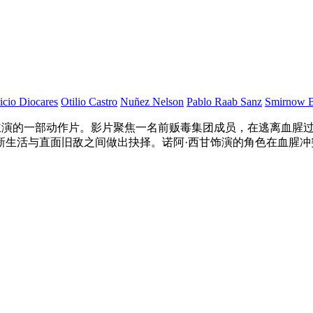
icio Diocares
Otilio Castro
Nuñez Nelson
Pablo Raab Sanz
Smirnow B
领衔主演的一部动作片。影片聚焦一名前贩毒集团成员，在逃离血
新生活与直面旧敌之间做出抉择。诺阿·西甘饰演的角色在血腥
。