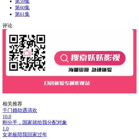
第59集
第60集
第61集
评论
相关推荐
千门婚劫遇清欢
10.0
刚分手，国家就给我分配对象
1.0
女老板陪我回家过年