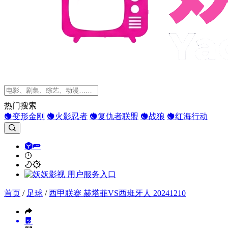
热门搜索
变形金刚
火影忍者
复仇者联盟
战狼
红海行动
首页
/
足球
/
西甲联赛 赫塔菲VS西班牙人 20241210