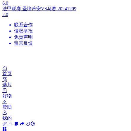
6.0
法甲联赛 圣埃蒂安VS马赛 20241209
2.0
联系合作
侵权举报
免责声明
留言反馈
首页
选片
好物
赞助
我的