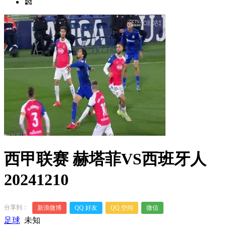
西甲联赛 赫塔菲VS西班牙人
20241210
分享到：
新浪微博
QQ 好友
QQ 空间
微信
足球
未知