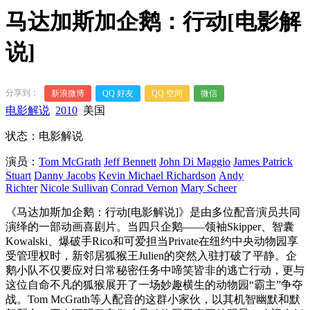
马达加斯加企鹅：行动[电影解
说]
分享到：
新浪微博
QQ 好友
QQ 空间
微信
电影解说
2010
美国
状态：电影解说
演员：
Tom McGrath
Jeff Bennett
John Di Maggio
James Patrick
Stuart
Danny Jacobs
Kevin Michael Richardson
Andy
Richter
Nicole Sullivan
Conrad Vernon
Mary Scheer
《马达加斯加企鹅：行动[电影解说]》是由多位配音演员共同
演绎的一部动画喜剧片。当四只企鹅——领袖Skipper、智囊
Kowalski、爆破手Rico和可爱担当Private在纽约中央动物园享
受管理权时，新邻居狐猴王Julien的突然入驻打破了平静。企
鹅小队不仅要应对日常秘密任务中啼笑皆非的逃亡行动，更与
这位自命不凡的狐猴展开了一场妙趣横生的动物园“霸主”争夺
战。Tom McGrath等人配音的这群小家伙，以其机智幽默和默