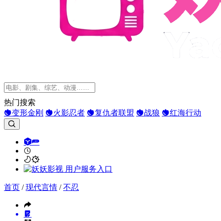
热门搜索
变形金刚
火影忍者
复仇者联盟
战狼
红海行动
首页
/
现代言情
/
不忍