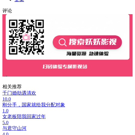
评论
相关推荐
千门婚劫遇清欢
10.0
刚分手，国家就给我分配对象
1.0
女老板陪我回家过年
5.0
与君守山河
4.0