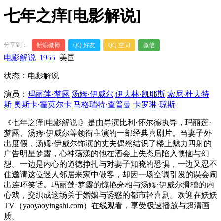
七年之痒[电影解说]
分享到：
新浪微博
QQ 好友
QQ 空间
微信
电影解说
1955
美国
状态：电影解说
演员：
玛丽莲·梦露
汤姆·伊威尔
伊夫林·凯耶斯
索尼·杜夫特
斯
奥斯卡·霍莫尔卡
马格瑞特·查普曼
卡罗琳·琼斯
《七年之痒[电影解说]》是由导演比利·怀尔德执导，玛丽莲·
梦露、汤姆·伊威尔等领衔主演的一部经典喜剧片。当妻子外
出度假，汤姆·伊威尔饰演的丈夫偶然结识了楼上魅力四射的
广告明星梦露，心神荡漾的他在酒会上失态后陷入懊恼与幻
想。一边是内心的道德挣扎与对妻子知晓的恐惧，一边又忍不
住邀请这位迷人邻居来家中做客，却因一场空调引发的误会闹
出连环笑话。玛丽莲·梦露的惊艳亮相与汤姆·伊威尔滑稽的内
心戏，交织成这场关于婚姻与诱惑的都市轻喜剧。欢迎在妖妖
TV（yaoyaoyingshi.com）在线观看，享受极速播放与超清画
质。