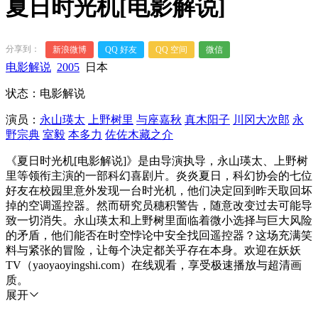
夏日时光机[电影解说]
分享到：
新浪微博
QQ 好友
QQ 空间
微信
电影解说
2005
日本
状态：电影解说
演员：
永山瑛太
上野树里
与座嘉秋
真木阳子
川冈大次郎
永
野宗典
室毅
本多力
佐佐木藏之介
《夏日时光机[电影解说]》是由导演执导，永山瑛太、上野树
里等领衔主演的一部科幻喜剧片。炎炎夏日，科幻协会的七位
好友在校园里意外发现一台时光机，他们决定回到昨天取回坏
掉的空调遥控器。然而研究员穗积警告，随意改变过去可能导
致一切消失。永山瑛太和上野树里面临着微小选择与巨大风险
的矛盾，他们能否在时空悖论中安全找回遥控器？这场充满笑
料与紧张的冒险，让每个决定都关乎存在本身。欢迎在妖妖
TV（yaoyaoyingshi.com）在线观看，享受极速播放与超清画
质。
展开