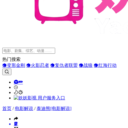
热门搜索
变形金刚
火影忍者
复仇者联盟
战狼
红海行动
首页
/
电影解说
/
泰迪熊[电影解说]