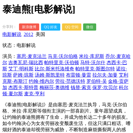
泰迪熊[电影解说]
分享到：
新浪微博
QQ 好友
QQ 空间
微信
电影解说
2012
美国
状态：电影解说
演员：
塞思·麦克法兰
马克·沃尔伯格
米拉·库尼斯
乔尔·麦克哈
尔
吉奥瓦尼·瑞比西
帕特里克·沃伯顿
马特·沃尔什
杰西卡·巴
斯
艾丁·明科斯
比尔·斯米托洛维奇
帕特里克·斯图尔特
诺拉·
琼斯
萨姆·琼斯
汤姆·斯凯里特
布雷顿·曼雷
拉尔夫·加曼
艾利
克斯·布斯汀
约翰·维内尔
劳拉·范德沃特
罗伯特·吴
金格·贡萨
加
杰西卡·斯特普
梅丽莎·奥德维
钱替·索克
保罗·坎贝尔
科尔
顿·夏尔斯
麦克·亨利
《泰迪熊[电影解说]》是由塞思·麦克法兰执导，马克·沃尔伯
格、米拉·库尼斯等领衔主演的一部喜剧片。童年愿望成真，
让约翰的泰迪熊拥有了生命，并成为他长达二十多年的损友。
如今约翰决心为女友劳丽改变颓废生活，但这只满口粗话、嗜
烟好酒的泰迪却视劳丽为威胁，不断制造麻烦撕裂两人的感