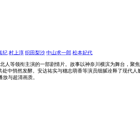
真纪
村上淳
织田梨沙
中山求一郎
松本妃代
野北人等领衔主演的一部剧情片。故事以神奈川横滨为舞台，聚
共处中悄然发酵。安达祐实与穗志萌香等演员细腻诠释了现代人
极速播放与超清画质。