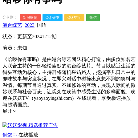
分享到：
新浪微博
QQ 好友
QQ 空间
微信
港台综艺
2023
国语
状态：更新至20241212期
演员：未知
《哈啰你有事吗》是由港台综艺团队精心打造，由多位知名艺
人联合主持的一部轻松幽默的港台综艺片。节目以贴近生活的
街头互动为核心，主持群将随机采访路人，挖掘平凡日常中的
趣味故事与突发状况，在即兴对话中碰撞出意想不到的笑料与
温情。每期节目通过真实、不加修饰的互动，展现人际间的微
妙联系与社会百态，让观众在欢笑中感受生活的多样面貌。欢
迎在妖妖TV（yaoyaoyingshi.com）在线观看，享受极速播放
与超清画质。
展开
倒叙
在线播放