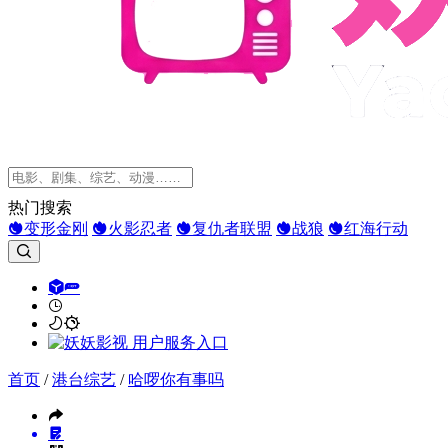
热门搜索
变形金刚
火影忍者
复仇者联盟
战狼
红海行动
首页
/
港台综艺
/
哈啰你有事吗