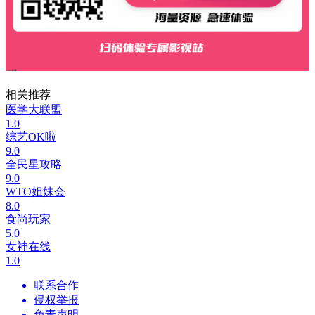
相关推荐
医学大联盟
1.0
综艺OK啦
9.0
全民星攻略
9.0
WTO姐妹会
8.0
食尚玩家
5.0
女神在线
1.0
联系合作
侵权举报
免责声明