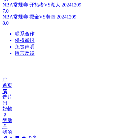
NBA常规赛 开拓者VS湖人 20241209
7.0
NBA常规赛 掘金VS老鹰 20241209
8.0
联系合作
侵权举报
免责声明
留言反馈
首页
选片
好物
赞助
我的