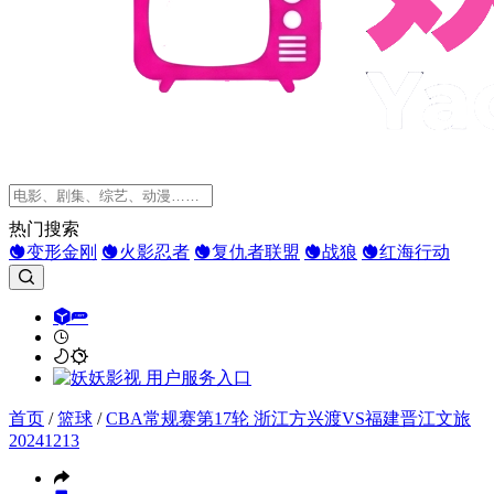
热门搜索
变形金刚
火影忍者
复仇者联盟
战狼
红海行动
首页
/
篮球
/
CBA常规赛第17轮 浙江方兴渡VS福建晋江文旅
20241213