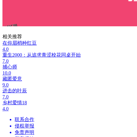
相关推荐
在你眉梢种红豆
4.0
重生2000：从追求青涩校花同桌开始
7.0
捕心师
10.0
藏匿爱意
9.0
进击的叶辰
7.0
乡村爱情18
4.0
联系合作
侵权举报
免责声明