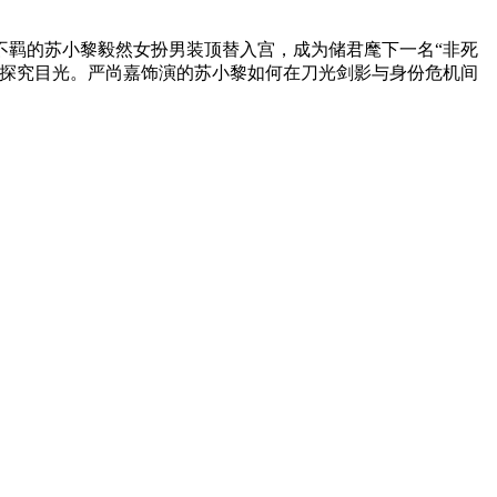
不羁的苏小黎毅然女扮男装顶替入宫，成为储君麾下一名“非死
的探究目光。严尚嘉饰演的苏小黎如何在刀光剑影与身份危机间