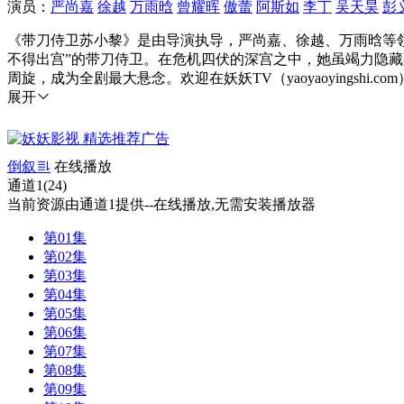
演员：
严尚嘉
徐越
万雨晗
曾耀晖
傲蕾
阿斯如
李丁
吴天昊
彭
《带刀侍卫苏小黎》是由导演执导，严尚嘉、徐越、万雨晗等
不得出宫”的带刀侍卫。在危机四伏的深宫之中，她虽竭力隐
周旋，成为全剧最大悬念。欢迎在妖妖TV（yaoyaoyingshi
展开
倒叙
在线播放
通道1(24)
当前资源由通道1提供--在线播放,无需安装播放器
第01集
第02集
第03集
第04集
第05集
第06集
第07集
第08集
第09集