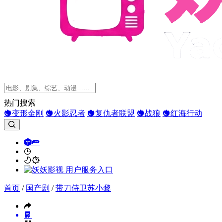
热门搜索
变形金刚
火影忍者
复仇者联盟
战狼
红海行动
首页
/
国产剧
/
带刀侍卫苏小黎