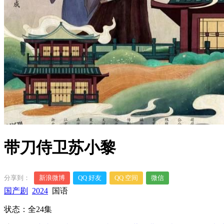
带刀侍卫苏小黎
分享到：
新浪微博
QQ 好友
QQ 空间
微信
国产剧
2024
国语
状态：全24集