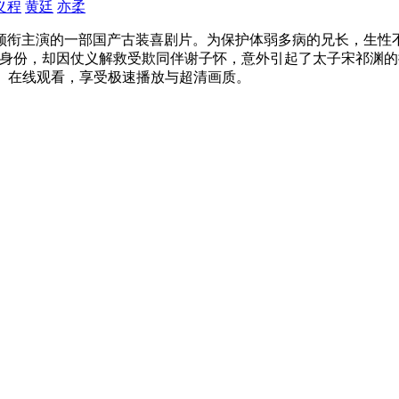
义程
黄廷
亦柔
领衔主演的一部国产古装喜剧片。为保护体弱多病的兄长，生性
藏身份，却因仗义解救受欺同伴谢子怀，意外引起了太子宋祁渊
.com）在线观看，享受极速播放与超清画质。