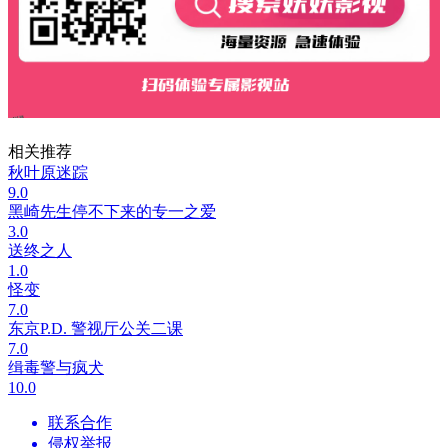
相关推荐
秋叶原迷踪
9.0
黑崎先生停不下来的专一之爱
3.0
送终之人
1.0
怪变
7.0
东京P.D. 警视厅公关二课
7.0
缉毒警与疯犬
10.0
联系合作
侵权举报