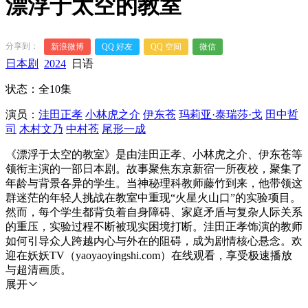
漂浮于太空的教室
分享到：
新浪微博
QQ 好友
QQ 空间
微信
日本剧
2024
日语
状态：全10集
演员：
洼田正孝
小林虎之介
伊东苍
玛莉亚·泰瑞莎·戈
田中哲
司
木村文乃
中村苍
尾形一成
《漂浮于太空的教室》是由洼田正孝、小林虎之介、伊东苍等
领衔主演的一部日本剧。故事聚焦东京新宿一所夜校，聚集了
年龄与背景各异的学生。当神秘理科教师藤竹到来，他带领这
群迷茫的年轻人挑战在教室中重现“火星火山口”的实验项目。
然而，每个学生都背负着自身障碍、家庭矛盾与复杂人际关系
的重压，实验过程不断被现实困境打断。洼田正孝饰演的教师
如何引导众人跨越内心与外在的阻碍，成为剧情核心悬念。欢
迎在妖妖TV（yaoyaoyingshi.com）在线观看，享受极速播放
与超清画质。
展开