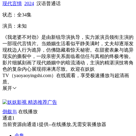
现代言情
2024
汉语普通话
状态：全34集
演员：未知
《我老婆不对劲》是由新锐导演执导，实力派演员领衔主演的
一部现代言情片。当婚姻生活看似平静美满时，丈夫却逐渐发
现枕边人行为诡异，仿佛隐藏着惊天秘密。在甜蜜表象与诡异
现实的撕裂中，一段亲密关系面临着信任与真相的终极考验。
影片细腻刻画了现代婚姻中的暗流涌动，主演的精湛演技将角
色的复杂内心展现得淋漓尽致。欢迎在妖妖
TV（yaoyaoyingshi.com）在线观看，享受极速播放与超清画
质。
展开
倒叙
在线播放
通道1
当前资源由通道1提供--在线播放,无需安装播放器
全集