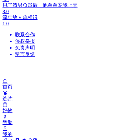
甩了渣男总裁后，他弟弟宠我上天
8.0
流年故人曾相识
1.0
联系合作
侵权举报
免责声明
留言反馈
首页
选片
好物
赞助
我的