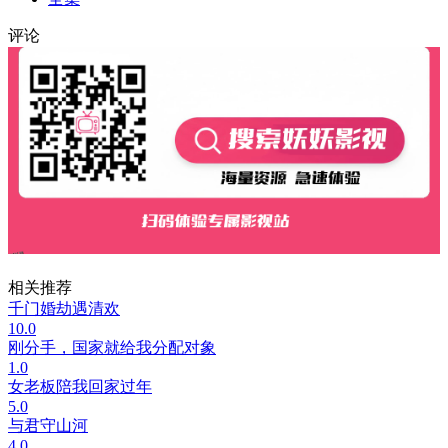
评论
相关推荐
千门婚劫遇清欢
10.0
刚分手，国家就给我分配对象
1.0
女老板陪我回家过年
5.0
与君守山河
4.0