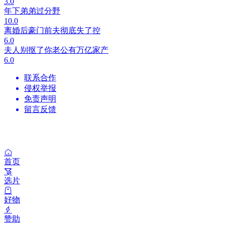
3.0
年下弟弟过分野
10.0
离婚后豪门前夫彻底失了控
6.0
夫人别抠了你老公有万亿家产
6.0
联系合作
侵权举报
免责声明
留言反馈
首页
选片
好物
赞助