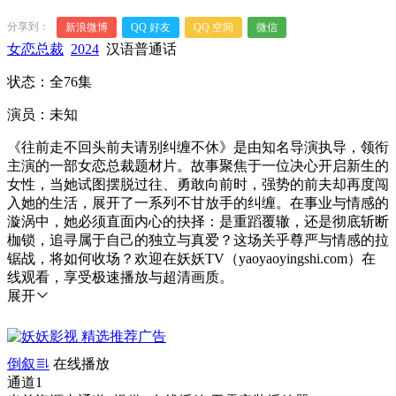
分享到：
新浪微博
QQ 好友
QQ 空间
微信
女恋总裁
2024
汉语普通话
状态：全76集
演员：未知
《往前走不回头前夫请别纠缠不休》是由知名导演执导，领衔
主演的一部女恋总裁题材片。故事聚焦于一位决心开启新生的
女性，当她试图摆脱过往、勇敢向前时，强势的前夫却再度闯
入她的生活，展开了一系列不甘放手的纠缠。在事业与情感的
漩涡中，她必须直面内心的抉择：是重蹈覆辙，还是彻底斩断
枷锁，追寻属于自己的独立与真爱？这场关乎尊严与情感的拉
锯战，将如何收场？欢迎在妖妖TV（yaoyaoyingshi.com）在
线观看，享受极速播放与超清画质。
展开
倒叙
在线播放
通道1