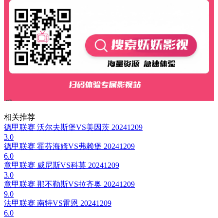
相关推荐
德甲联赛 沃尔夫斯堡VS美因茨 20241209
3.0
德甲联赛 霍芬海姆VS弗赖堡 20241209
6.0
意甲联赛 威尼斯VS科莫 20241209
3.0
意甲联赛 那不勒斯VS拉齐奥 20241209
9.0
法甲联赛 南特VS雷恩 20241209
6.0