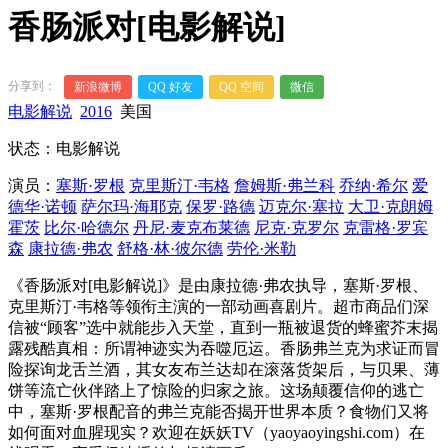
香肠派对[电影解说]
分享到：
新浪微博
QQ 好友
QQ 空间
微信
电影解说
2016
美国
状态：电影解说
演员：
塞斯·罗根
克里斯汀·韦格
詹姆斯·弗兰科
乔纳·希尔
爱
德华·诺顿
萨尔玛·海耶克
保罗·路德
迈克尔·塞拉
大卫·克朗姆
霍茨
比尔·哈德尔
丹尼·麦克布莱德
尼克·克罗尔
克雷格·罗宾
森
康拉德·弗农
舒格·林·彼尔德
劳伦·米勒
《香肠派对[电影解说]》是由康拉德·弗农执导，塞斯·罗根、
克里斯汀·韦格等领衔主演的一部动画喜剧片。超市商品们深
信被“顾客”选中就能步入天堂，直到一瓶被退货的蜂蜜芥末揭
露残酷真相：所谓神迹实为吞噬厄运。香肠弗兰克为求证而冒
险探询龙舌兰酒，其女友布兰达却在滚落货架后，与贝果、薄
饼等流亡伙伴踏上了惊险的归家之旅。这场颠覆信仰的逃亡
中，塞斯·罗根配音的弗兰克能否揭开世界本质？食物们又将
如何面对血腥现实？欢迎在妖妖TV（yaoyaoyingshi.com）在