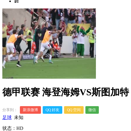
德甲联赛 海登海姆VS斯图加特 20
分享到：
新浪微博
QQ 好友
QQ 空间
微信
足球
未知
状态：HD