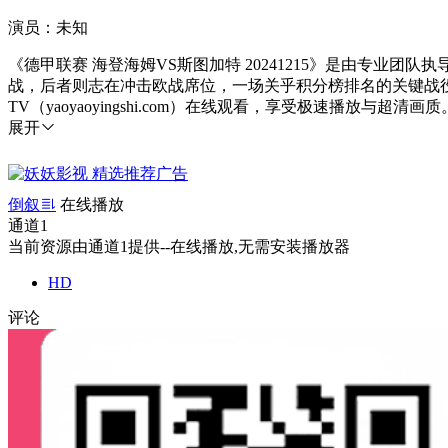
演员：未知
《德甲联赛 海登海姆VS斯图加特 20241215》是由专
战，后者则志在冲击欧战席位，一场关乎积分榜排名的关键战
TV（yaoyaoyingshi.com）在线观看，享受极速播放与超清画质
展开
倒叙
在线播放
通道1
当前资源由通道1提供--在线播放,无需安装播放器
HD
评论