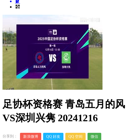
足协杯资格赛 青岛五月的风
VS深圳兴隽 20241216
分享到：
新浪微博
QQ 好友
QQ 空间
微信