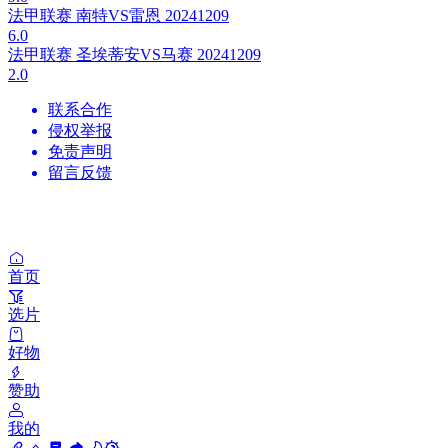
法甲联赛 南特VS雷恩 20241209
6.0
法甲联赛 圣埃蒂安VS马赛 20241209
2.0
联系合作
侵权举报
免责声明
留言反馈
首页
选片
好物
赞助
我的