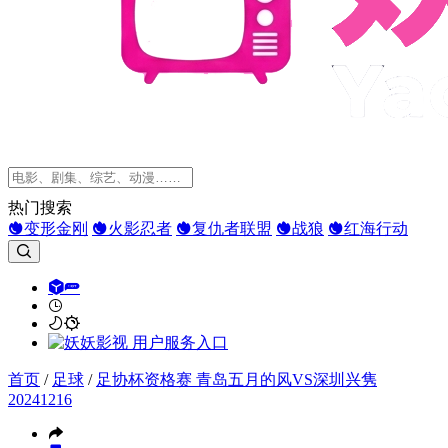
热门搜索
变形金刚
火影忍者
复仇者联盟
战狼
红海行动
首页
/
足球
/
足协杯资格赛 青岛五月的风VS深圳兴隽
20241216