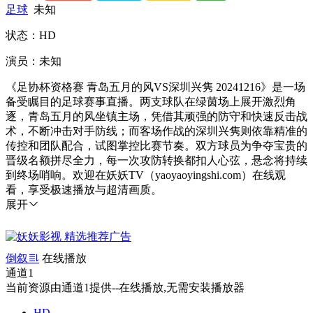
足球
未知
状态：HD
演员：未知
《足协杯资格赛 青岛五月的风VS深圳兴隽 20241216》是一场
备受瞩目的足球赛事直播。两支球队在绿茵场上展开激烈角
逐，青岛五月的风坐镇主场，凭借其顽强的防守和快速反击战
术，不断冲击对手防线；而客场作战的深圳兴隽则依靠精准的
传控和团队配合，试图掌控比赛节奏。双方球员为争夺宝贵的
晋级名额拼尽全力，每一次攻防转换都扣人心弦，悬念将持续
到终场哨响。欢迎在妖妖TV（yaoyaoyingshi.com）在线观
看，享受极速播放与超清画质。
展开
倒叙
在线播放
通道1
当前资源由通道1提供--在线播放,无需安装播放器
HD