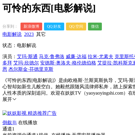
可怜的东西[电影解说]
分享到：
新浪微博
QQ 好友
QQ 空间
微信
电影解说
2023
其它
状态：电影解说
演员：
艾玛·斯通
马克·鲁弗洛
威廉·达福
拉米·尤素夫
克里斯托
多拜
艾玛·欣德尔
安德斯·奥洛夫·格伦德伯格
艾提拉·凯科斯克
恩
杰尔斯金·芬德里克斯
《可怜的东西[电影解说]》是由欧格斯·兰斯莫斯执导，艾玛
心智却如新生儿般空白。她毅然跟随风流律师私奔，踏上探索
人性本质的深刻追问。欢迎在妖妖TV（yaoyaoyingshi.c
展开
倒叙
在线播放
通道1