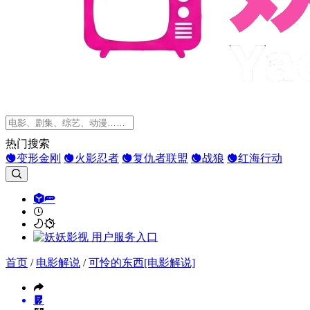
热门搜索
变形金刚
火影忍者
复仇者联盟
战狼
红海行动
首页
/
电影解说
/
可怜的东西[电影解说]