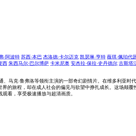
弗·阿波特
苏西·本巴
杰洛德·卡尔迈克
凯瑟琳·亨特
薇琪·佩珀代
麦西
朱西马尔·巴尔博萨
卡米尼奥
安杰拉·保拉·史丹德尔
古斯塔
·斯通、马克·鲁弗洛等领衔主演的一部奇幻剧情片。在维多利亚时
世界的旅程，却在成人社会的偏见与欲望中挣扎成长。这场颠覆
om）在线观看，享受极速播放与超清画质。