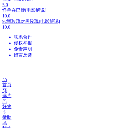
5.0
怪兽在巴黎[电影解说]
10.0
92黑玫瑰对黑玫瑰[电影解说]
10.0
联系合作
侵权举报
免责声明
留言反馈
首页
选片
好物
赞助