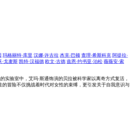
因
玛格丽特·库里
汉娜·许古拉
杰克·巴顿
查理·希斯科克
阿提拉·
沃·戈麦斯
凯特·汉福德
欧文·古德
兹恩·约书亚·泊松
薇薇安·索
代的实验室中，艾玛·斯通饰演的贝拉被科学家以离奇方式复活，
性的冒险不仅挑战着时代对女性的束缚，更引发关于自我意识与