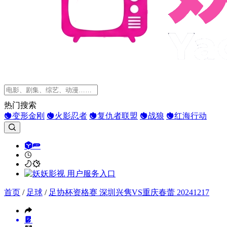
热门搜索
变形金刚
火影忍者
复仇者联盟
战狼
红海行动
首页
/
足球
/
足协杯资格赛 深圳兴隽VS重庆春蕾 20241217