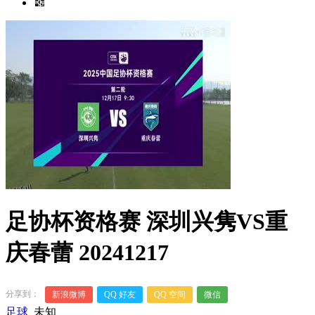
足协杯资格赛 深圳兴隽VS重
庆春蕾 20241217
分享到：
新浪微博
QQ 好友
QQ 空间
微信
足球
未知