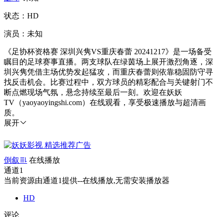
状态：HD
演员：未知
《足协杯资格赛 深圳兴隽VS重庆春蕾 20241217》是一场备受
瞩目的足球赛事直播。两支球队在绿茵场上展开激烈角逐，深
圳兴隽凭借主场优势发起猛攻，而重庆春蕾则依靠稳固防守寻
找反击机会。比赛过程中，双方球员的精彩配合与关键射门不
断点燃现场气氛，悬念持续至最后一刻。欢迎在妖妖
TV（yaoyaoyingshi.com）在线观看，享受极速播放与超清画
质。
展开
倒叙
在线播放
通道1
当前资源由通道1提供--在线播放,无需安装播放器
HD
评论