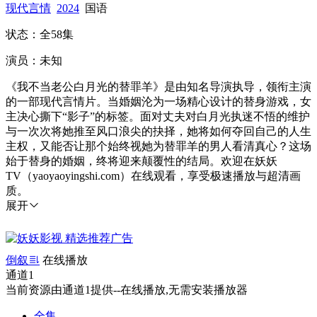
现代言情
2024
国语
状态：全58集
演员：未知
《我不当老公白月光的替罪羊》是由知名导演执导，领衔主演
的一部现代言情片。当婚姻沦为一场精心设计的替身游戏，女
主决心撕下“影子”的标签。面对丈夫对白月光执迷不悟的维护
与一次次将她推至风口浪尖的抉择，她将如何夺回自己的人生
主权，又能否让那个始终视她为替罪羊的男人看清真心？这场
始于替身的婚姻，终将迎来颠覆性的结局。欢迎在妖妖
TV（yaoyaoyingshi.com）在线观看，享受极速播放与超清画
质。
展开
倒叙
在线播放
通道1
当前资源由通道1提供--在线播放,无需安装播放器
全集