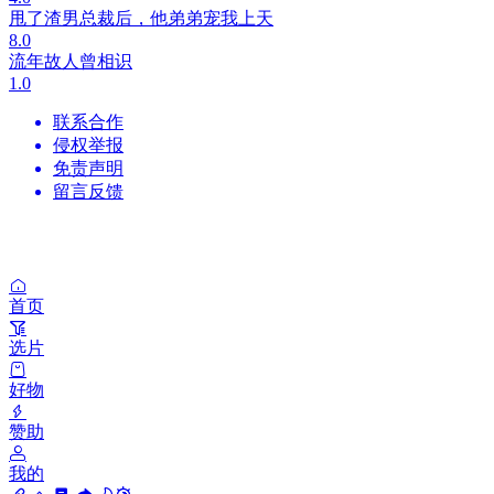
甩了渣男总裁后，他弟弟宠我上天
8.0
流年故人曾相识
1.0
联系合作
侵权举报
免责声明
留言反馈
首页
选片
好物
赞助
我的