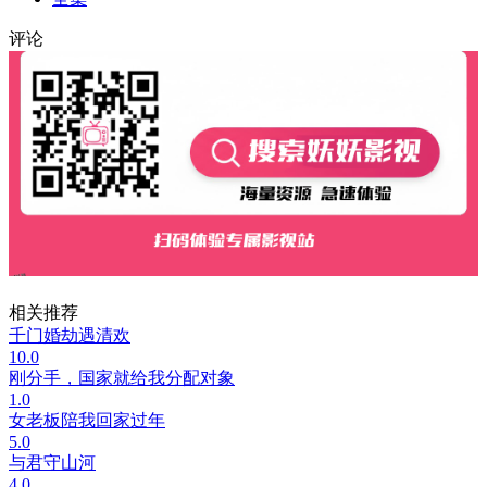
评论
相关推荐
千门婚劫遇清欢
10.0
刚分手，国家就给我分配对象
1.0
女老板陪我回家过年
5.0
与君守山河
4.0